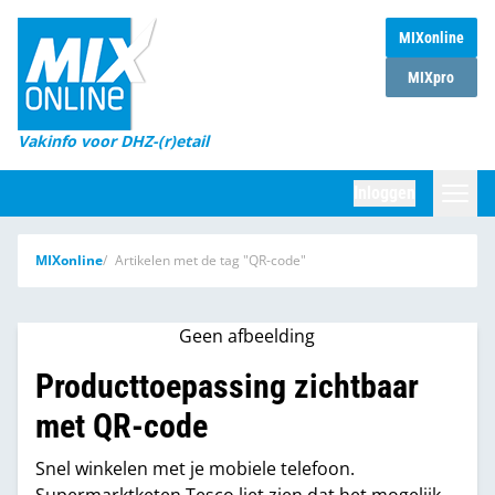
MIXonline
Home
MIXpro
Magazines
Vakinfo voor DHZ-(r)etail
Winkelketens
Inloggen
DHZ Sessie
Zoeken
MIXonline
Artikelen met de tag "QR-code"
Marktcijfers
Word abonnee
Geen afbeelding
Partners
Producttoepassing zichtbaar
met QR-code
Snel winkelen met je mobiele telefoon.