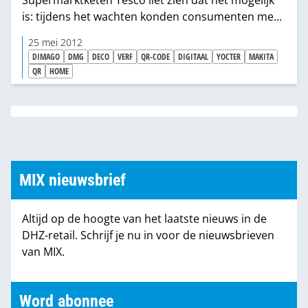
Supermarktketen Tesco liet zien dat het mogelijk
is: tijdens het wachten konden consumenten met
behulp van hun smartphone in Zuid-Koreaanse
25 mei 2012
metrostations QR-codes scannen en de
DIMAGO
DMG
DECO
VERF
QR-CODE
DIGITAAL
YOCTER
MAKITA
bijbehorende producten aanschaffen. De
QR
HOME
winkelketen bezorgde de boodschappen bij hen
thuis.
MIX nieuwsbrief
Altijd op de hoogte van het laatste nieuws in de
DHZ-retail. Schrijf je nu in voor de nieuwsbrieven
van MIX.
Word abonnee