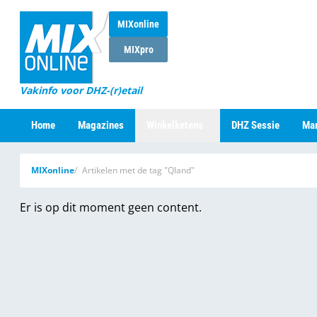
MIXonline
MIXpro
Vakinfo voor DHZ-(r)etail
Home
Magazines
Winkelketens
DHZ Sessie
Mar
MIXonline
Artikelen met de tag "Qland"
Er is op dit moment geen content.