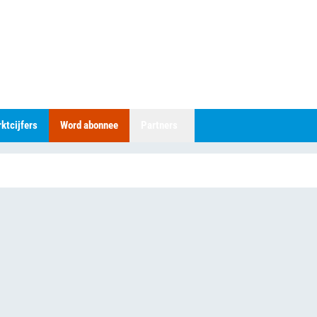
ktcijfers
Word abonnee
Partners