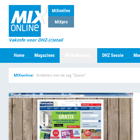
MIXonline
MIXpro
Vakinfo voor DHZ-(r)etail
Home
Magazines
Winkelketens
DHZ Sessie
Mar
MIXonline
Artikelen met de tag "Quest"