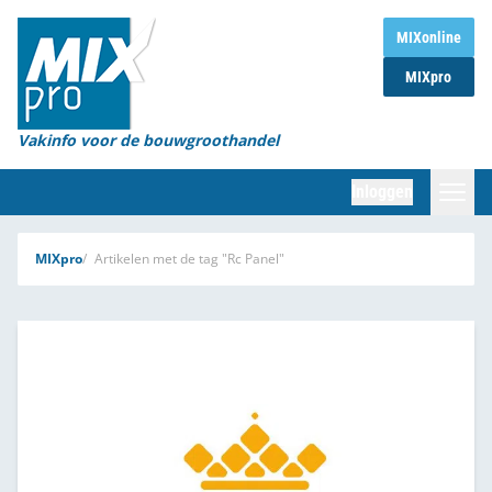
Home
MIXonline
MIXpro
Magazines
Organisaties
Vakinfo voor de bouwgroothandel
[BUB]
Inloggen
[BB]
Zoeken
MIXpro
Artikelen met de tag "Rc Panel"
Marktcijfers
Word abonnee
Partners