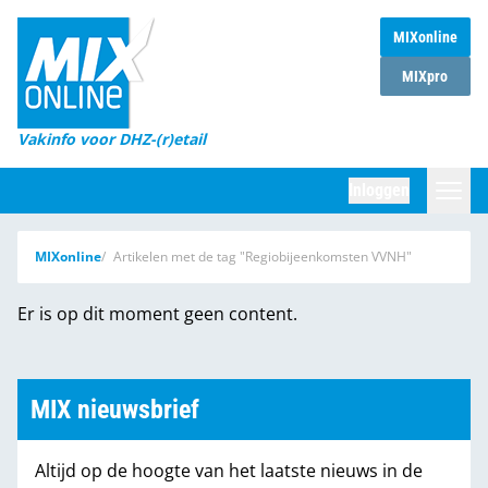
MIXonline
Home
MIXpro
Magazines
Vakinfo voor DHZ-(r)etail
Winkelketens
Inloggen
DHZ Sessie
Zoeken
MIXonline
Artikelen met de tag "Regiobijeenkomsten VVNH"
Marktcijfers
Er is op dit moment geen content.
Word abonnee
Partners
MIX nieuwsbrief
Altijd op de hoogte van het laatste nieuws in de