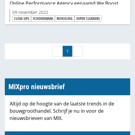
Online Performance Agency genaamd We Boost
Brands én het reinigingsmiddelen-merk
09 november 2022
SuperCleaners
. Met SuperCleaners brengen ze
CLOSE-UPS
SCHOONMAAK
REINIGING
SUPER CLEANERS
dhz-retail en de bouwgroothandel niet enkel een
concept met reinigingsproducten- en
onderhoudsproducten, maar geven ze een
werkelijke BOOST met dit concept. Hoe? Door een
1
assortiment van topkwaliteit, selectieve distributie,
dealer-specifiek aanbod en een unieke marketing-
en activatiecampagne per dealer.
MIXpro nieuwsbrief
Altijd op de hoogte van de laatste trends in de
bouwgroothandel. Schrijf je nu in voor de
nieuwsbrieven van MIX.