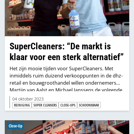
SuperCleaners: “De markt is
klaar voor een sterk alternatief”
Het zijn mooie tijden voor SuperCleaners. Met
inmiddels ruim duizend verkooppunten in de dhz-
retail en bouwgroothandel willen ondernemers
Martijn van Aalst en Michael Janssens de volgende
grote stap zetten. “De markt is klaar voor een
04 oktober 2023
sterk alternatief naast het dominante A-merk
REINIGING
SUPER CLEANERS
CLOSE-UPS
SCHOONMAAK
onderhouds- en reinigingsproducten. Niet alleen
de consument, maar zeker ook de dhz-ketens in
Nederland en België.”
Close-Up