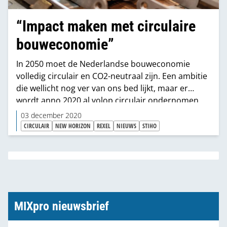
“Impact maken met circulaire
bouweconomie”
In 2050 moet de Nederlandse bouweconomie
volledig circulair en CO2-neutraal zijn. Een ambitie
die wellicht nog ver van ons bed lijkt, maar er
wordt anno 2020 al volop circulair ondernomen
door ‘grote namen’ in de handel en industrie. New
03 december 2020
Horizon is daarvan een snelgroeiend voorbeeld.
CIRCULAIR
NEW HORIZON
REXEL
NIEUWS
STIHO
Samen met enkele groothandels, waaronder
Rexel, Stiho en Rensa en verschillende fabrikanten
brengt New Horizon inmiddels al zo’n 100
circulaire producten op de bouwmarkt.
MIXpro nieuwsbrief