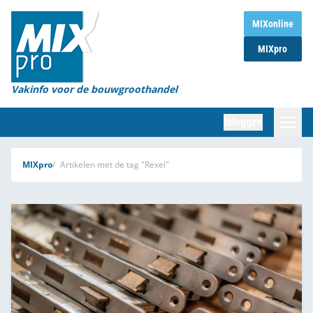
Home
MIXonline
MIXpro
Magazines
Organisaties
Vakinfo voor de bouwgroothandel
[BUB]
Inloggen
[BB]
Zoeken
MIXpro
Artikelen met de tag "Rexel"
Marktcijfers
Word abonnee
Partners