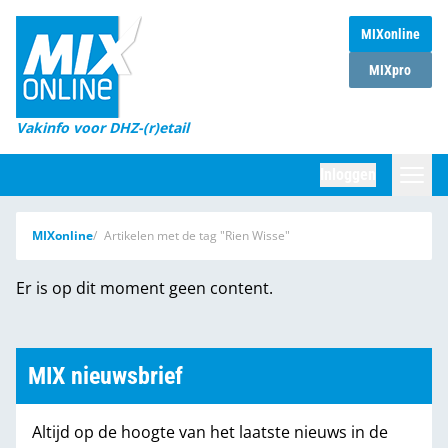
MIXonline
Home
MIXpro
Magazines
Vakinfo voor DHZ-(r)etail
Winkelketens
Inloggen
DHZ Sessie
Zoeken
MIXonline
Artikelen met de tag "Rien Wisse"
Marktcijfers
Er is op dit moment geen content.
Word abonnee
Partners
MIX nieuwsbrief
Altijd op de hoogte van het laatste nieuws in de