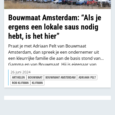
Bouwmaat Amsterdam: “Als je
ergens een lokale saus nodig
hebt, is het hier”
Praat je met Adriaan Pelt van Bouwmaat
Amsterdam, dan spreek je een ondernemer uit
een kleurrijke familie die aan de basis stond van
Gamma en van Bouwmaat. Hij is eigenaar van
Bouwmaat Amsterdam BV en bestiert met zijn
26 juni 2024
Bouwmaat-­vestigingen heel de regio Amsterdam.
ARTIKELEN
BOUWMAAT
BOUWMAAT AMSTERDAM
ADRIAAN PELT
Eigenzinnig, licht opportunistisch, altijd in voor
ROB KLIFMAN
KLIFMAN
een test of een investering. Met een ijzeren focus
op de klant en de bereidheid om rendement in te
leveren voor plezier in het werk van zijn
medewerkers. We spreken hem bij de opening van
zijn nieuwe vestiging.