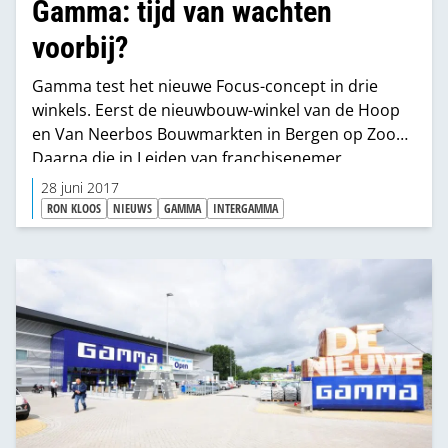
Gamma: tijd van wachten
voorbij?
Gamma test het nieuwe Focus-concept in drie
winkels. Eerst de nieuwbouw-winkel van de Hoop
en Van Neerbos Bouwmarkten in Bergen op Zoom.
Daarna die in Leiden van franchisenemer
Goedhart. En in juli in De Meern een winkel van
28 juni 2017
Rova. Later dit jaar gaan er nog twee open en voor
RON KLOOS
NIEUWS
GAMMA
INTERGAMMA
2018 staan er al twee op de rol. Verschillend van
grootte en franchisenemers, de een nieuwbouw,
de andere verbouwing. Kunnen
andere franchisenemers nog wachten? Of is die
tijd voorbij?