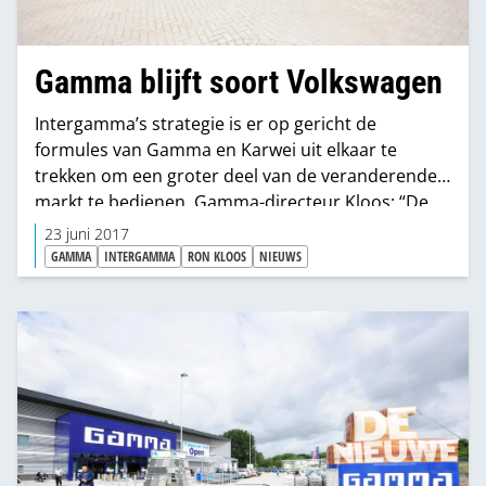
Gamma blijft soort Volkswagen
Intergamma’s strategie is er op gericht de
formules van Gamma en Karwei uit elkaar te
trekken om een groter deel van de veranderende
markt te bedienen. Gamma-directeur Kloos: “De
crisis hakte er hard in bij de branche. De cijfers
23 juni 2017
waren alweer een tijdje stabiel zijn en nu zelfs licht
GAMMA
INTERGAMMA
RON KLOOS
NIEUWS
groeiend. Maar ondertussen schatten wij in dat
discounters en online spelers een paar honderd
miljoen van onze markt pakken. Daarnaast komen
Hornbach en Bauhaus op. Zij vergroten de markt
deels in het business-to-business-segment."