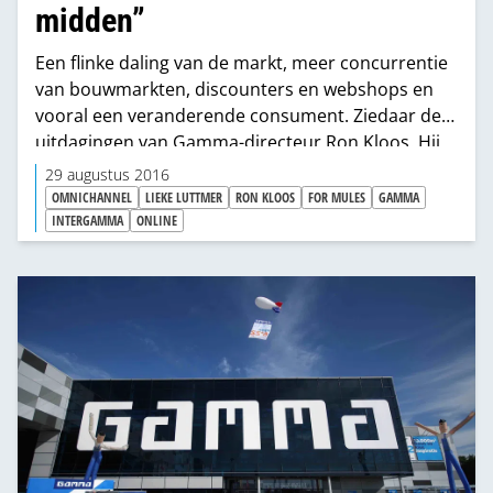
midden”
Een flinke daling van de markt, meer concurrentie
van bouwmarkten, discounters en webshops en
vooral een veranderende consument. Ziedaar de
uitdagingen van Gamma-directeur Ron Kloos. Hij
prijst zich gelukkig in het midden – de positie van
29 augustus 2016
alle marktleiders – en doet met zijn organisatie de
OMNICHANNEL
LIEKE LUTTMER
RON KLOOS
FOR MULES
GAMMA
dingen die hij moet doen. Onderweg naar
INTERGAMMA
ONLINE
omnichannel-retail, samen met E-commerce-
directeur Lieke Luttmer.