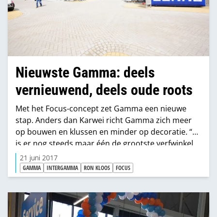
Nieuwste Gamma: deels
vernieuwend, deels oude roots
Met het Focus-concept zet Gamma een nieuwe
stap. Anders dan Karwei richt Gamma zich meer
op bouwen en klussen en minder op decoratie. “Er
is er nog steeds maar één de grootste verfwinkel
van Nederland, maar kroonluchters en dure
21 juni 2017
vloeren vind je hier niet meer.” Voor de zomer
GAMMA
INTERGAMMA
RON KLOOS
FOCUS
gaan de eerste drie testwinkels open, in 2017
volgen er nog twee en in 2018 staan er al twee
gepland. “Het tempo moet echt omhoog”, zegt
directeur Ron Kloos.