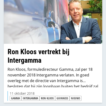
Ron Kloos vertrekt bij
Intergamma
Ron Kloos, formuledirecteur Gamma, zal per 18
november 2018 Intergamma verlaten. In goed
overleg met de directie van Intergamma is
besloten dat hij zijn loopbaan buiten het bedrijf zal
voortzetten.
11 oktober 2018
GAMMA
INTERGAMMA
RON KLOOS
GUINNESS
NIEUWS