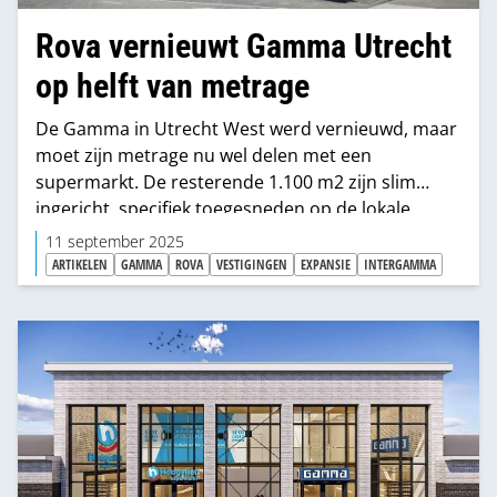
Rova vernieuwt Gamma Utrecht
op helft van metrage
De Gamma in Utrecht West werd vernieuwd, maar
moet zijn metrage nu wel delen met een
supermarkt. De resterende 1.100 m2 zijn slim
ingericht, specifiek toegesneden op de lokale
klandizie van stadsklanten in het dichtbevolkte
11 september 2025
centrum van Utrecht. Maar het is géén apart
ARTIKELEN
GAMMA
ROVA
VESTIGINGEN
EXPANSIE
INTERGAMMA
concept, zegt Intergamma’s Joost de Beijer
uitdrukkelijk bij de opening. MIX ging eens kijken
hoe Gamma dat voor elkaar gekregen heeft.