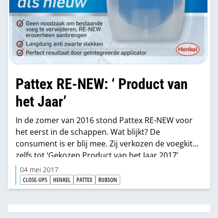
Pattex RE-NEW: ‘ Product van
het Jaar’
In de zomer van 2016 stond Pattex RE-NEW voor
het eerst in de schappen. Wat blijkt? De
consument is er blij mee. Zij verkozen de voegkit
zelfs tot ‘Gekozen Product van het Jaar 2017’.
Dankzij de eerlijke mening van de consument
04 mei 2017
draagt Pattex RE-NEW heel 2017 het ‘Gekozen
CLOSE-UPS
HENKEL
PATTEX
RUBSON
Product van het Jaar’-logo. Goed nieuws!
Onderzoek van GFK laat zien dat 76% van de
consumenten interesse heeft in het kopen van een