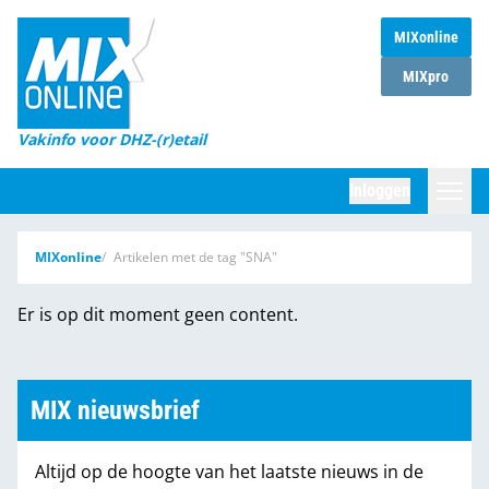
MIXonline
Home
MIXpro
Magazines
Vakinfo voor DHZ-(r)etail
Winkelketens
Inloggen
DHZ Sessie
Zoeken
MIXonline
Artikelen met de tag "SNA"
Marktcijfers
Er is op dit moment geen content.
Word abonnee
Partners
MIX nieuwsbrief
Altijd op de hoogte van het laatste nieuws in de