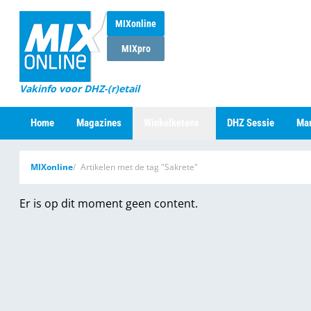
MIXonline
MIXpro
Vakinfo voor DHZ-(r)etail
Home
Magazines
Winkelketens
DHZ Sessie
Mar
MIXonline
Artikelen met de tag "Sakrete"
Er is op dit moment geen content.