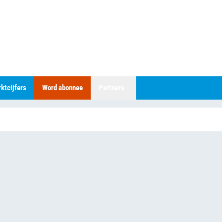
ktcijfers
Word abonnee
Partners