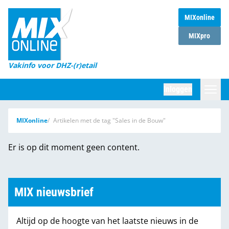
MIXonline
Home
MIXpro
Magazines
Vakinfo voor DHZ-(r)etail
Winkelketens
Inloggen
DHZ Sessie
Zoeken
MIXonline
Artikelen met de tag "Sales in de Bouw"
Marktcijfers
Er is op dit moment geen content.
Word abonnee
Partners
MIX nieuwsbrief
Altijd op de hoogte van het laatste nieuws in de