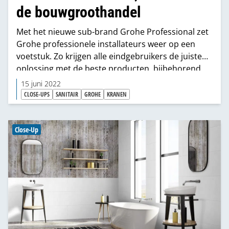
de bouwgroothandel
Met het nieuwe sub-brand Grohe Professional zet
Grohe professionele installateurs weer op een
voetstuk. Zo krijgen alle eindgebruikers de juiste
oplossing met de beste producten, bijbehorend
advies en de professionele installatie. Ook voor de
15 juni 2022
bouwgroothandel biedt Grohe Professional
CLOSE-UPS
SANITAIR
GROHE
KRANEN
kansen om zich te onderscheiden.
Close-Up