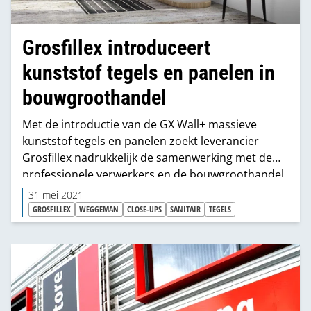
Grosfillex introduceert
kunststof tegels en panelen in
bouwgroothandel
Met de introductie van de GX Wall+ massieve
kunststof tegels en panelen zoekt leverancier
Grosfillex nadrukkelijk de samenwerking met de
professionele verwerkers en de bouwgroothandel.
“Met GX Wall+ voorzien wij in de groeiende
31 mei 2021
behoefte om snel, eenvoudig en zonder stof
GROSFILLEX
WEGGEMAN
CLOSE-UPS
SANITAIR
TEGELS
badkamers te kunnen renoveren. Ook voor
nieuwbouw vormen de tegels en panelen de ideale
oplossing om natte ruimtes snel stijlvol en
waterdicht af te werken”, zegt Arthur Weggeman
van Grosfillex.