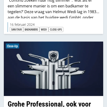
“Continu zoeken naar nog slimmer”: ‘Wat als er
een slimmere manier is om een badkamer te
tegelen?’ Deze vraag van Helmut Wedi lag in 1983
aan de basis van het huidige wedi GmbH, onder
meer bekend van de wedi bouwplaat met blauwe
16 februari 2024
XPS-kern. Vier decennia later is het bedrijf
SANITAIR
BADKAMERS
WEDI
CLOSE-UPS
uitgegroeid tot wereldspeler met sinds 2017 een
eigen productielocatie in de Verenigde Staten en
500 medewerkers in dienst. Toch staat Helmuts
Close-Up
vraag naar slimmere oplossingen nog elke dag
centraal.
Grohe Professional, ook voor