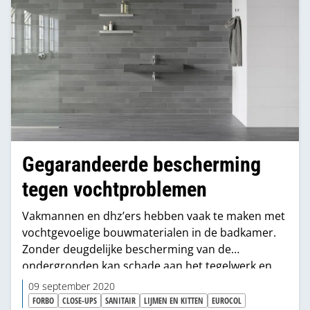
Gegarandeerde bescherming
tegen vochtproblemen
Vakmannen en dhz’ers hebben vaak te maken met
vochtgevoelige bouwmaterialen in de badkamer.
Zonder deugdelijke bescherming van de
ondergronden kan schade aan het tegelwerk en
aantasting door indringend vocht ontstaan. Om
09 september 2020
dit tegen te gaan, ontwikkelde Forbo Eurocol het
FORBO
CLOSE-UPS
SANITAIR
LIJMEN EN KITTEN
EUROCOL