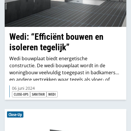
Wedi: “Efficiënt bouwen en
isoleren tegelijk”
Wedi bouwplaat biedt energetische
constructie. De wedi bouwplaat wordt in de
woningbouw veelvuldig toegepast in badkamers
en andere vertrekken waar tegels als vloer- of
wandafwerking gebruikt worden. Niet alleen
06 juni 2024
omdat de lichtgewicht plaat constructief sterk en
CLOSE-UPS
SANITAIR
WEDI
volledig waterdicht is, maar ook vanwege de
relatief eenvoudige verwerking ervan. “In
toenemende mate speelt ook de hoge isolerende
Close-Up
waarde van de platen een belangrijke rol voor de
verwerkers”, zegt Dennis Platteel, country