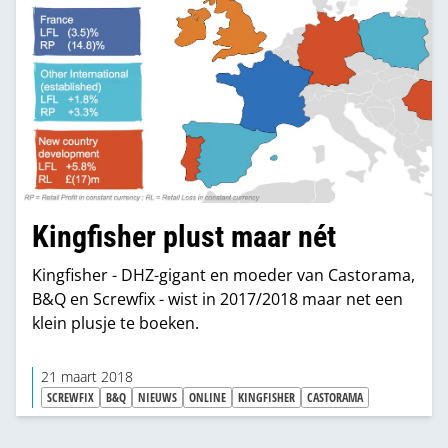
Kingfisher plust maar nét
Kingfisher - DHZ-gigant en moeder van Castorama,
B&Q en Screwfix - wist in 2017/2018 maar net een
klein plusje te boeken.
21 maart 2018
SCREWFIX
B&Q
NIEUWS
ONLINE
KINGFISHER
CASTORAMA