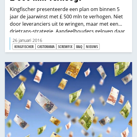
Kingfischer presenteerde een plan om binnen 5
jaar de jaarwinst met £ 500 mln te verhogen. Niet
door leveranciers uit te wringen, maar met een
drietraps-strategie. Aandeelhouders geloven daar
trouwens niets van...
26 januari 2016
KINGFISCHER
CASTORAMA
SCREWFIX
B&Q
NIEUWS