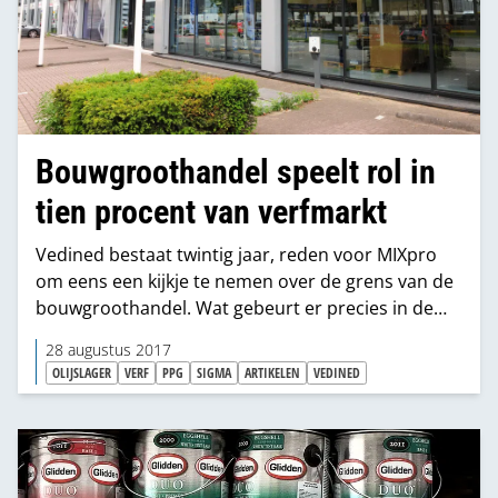
Bouwgroothandel speelt rol in
tien procent van verfmarkt
Vedined bestaat twintig jaar, reden voor MIXpro
om eens een kijkje te nemen over de grens van de
bouwgroothandel. Wat gebeurt er precies in de
schilderswereld? Welke uitdagingen zien de
28 augustus 2017
groothandels daar? En hoe kijken zij precies naar
OLIJSLAGER
VERF
PPG
SIGMA
ARTIKELEN
VEDINED
de opkomst van verf in de bouwgroothandel?