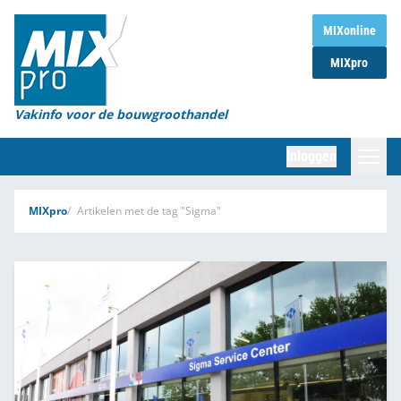
Home
MIXonline
MIXpro
Magazines
Organisaties
Vakinfo voor de bouwgroothandel
[BUB]
Inloggen
[BB]
Zoeken
MIXpro
Artikelen met de tag "Sigma"
Marktcijfers
Word abonnee
Partners