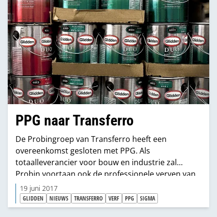
PPG naar Transferro
De Probingroep van Transferro heeft een
overeenkomst gesloten met PPG. Als
totaalleverancier voor bouw en industrie zal
Probin voortaan ook de professionele verven van
PPG op nemen in haar assortiment.
19 juni 2017
GLIDDEN
NIEUWS
TRANSFERRO
VERF
PPG
SIGMA