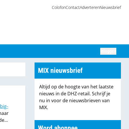
Colofon
Contact
Adverteren
Nieuwsbrief
Inloggen
Zoeken
MIX nieuwsbrief
Altijd op de hoogte van het laatste
nieuws in de DHZ-retail. Schrijf je
nu in voor de nieuwsbrieven van
big-
MIX.
maar
de
Word abonnee