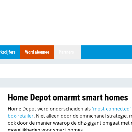
ktcijfers
Word abonnee
Partners
Home Depot omarmt smart homes
Home Depot werd onderscheiden als
'most-connected' 
box-retailer
. Niet alleen door de omnichanel strategie, 
ook door de manier waarop de dhz-gigant omgaat met 
mogelijkheden voor smart homes.