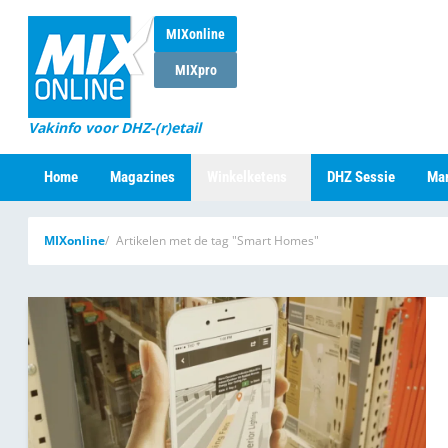
MIXonline
MIXpro
Vakinfo voor DHZ-(r)etail
Home
Magazines
Winkelketens
DHZ Sessie
Mar
MIXonline
Artikelen met de tag "Smart Homes"