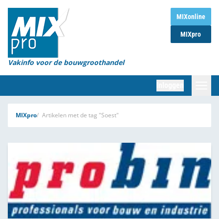
Home
MIXonline
MIXpro
Magazines
Organisaties
Vakinfo voor de bouwgroothandel
[BUB]
Inloggen
[BB]
Zoeken
MIXpro
Artikelen met de tag "Soest"
Marktcijfers
Word abonnee
Partners