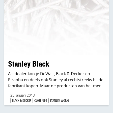
Stanley Black
Als dealer kon je DeWalt, Black & Decker en
Piranha en deels ook Stanley al rechtstreeks bij de
fabrikant kopen. Maar de producten van het merk
Stanley kun je vanaf nu ook rechtstreeks bij
25 januari 2013
Stanley Black & Decker in Mechelen bestellen. “Eén
BLACK & DECKER
CLOSE-UPS
STANLEY WORKS
bestelling, één levering, één factuur en één
vertegenwoordiger die samen met een team van