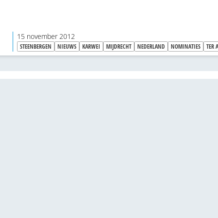
15 november 2012
STEENBERGEN
NIEUWS
KARWEI
MIJDRECHT
NEDERLAND
NOMINATIES
TER 