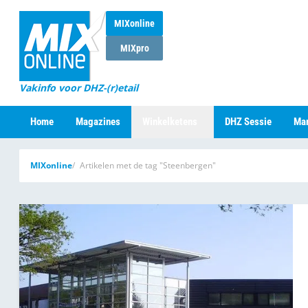
MIXonline
MIXpro
Vakinfo voor DHZ-(r)etail
Home
Magazines
Winkelketens
DHZ Sessie
Mar
MIXonline
Artikelen met de tag "Steenbergen"