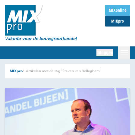
Home
MIXonline
MIXpro
Magazines
Organisaties
Vakinfo voor de bouwgroothandel
[BUB]
Inloggen
[BB]
Zoeken
MIXpro
Artikelen met de tag "Steven van Belleghem"
Marktcijfers
Word abonnee
Partners