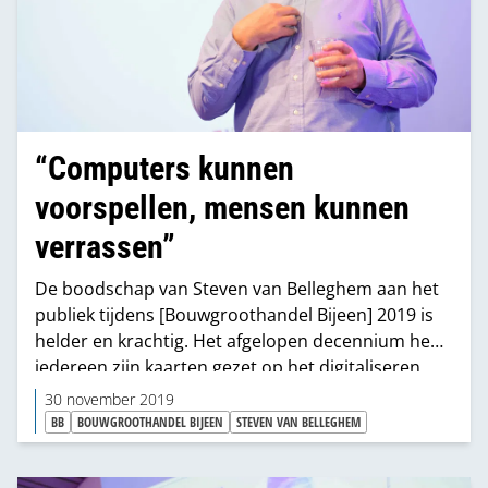
“Computers kunnen
voorspellen, mensen kunnen
verrassen”
De boodschap van Steven van Belleghem aan het
publiek tijdens [Bouwgroothandel Bijeen] 2019 is
helder en krachtig. Het afgelopen decennium heeft
iedereen zijn kaarten gezet op het digitaliseren
van producten, diensten en processen. “Maar nu
30 november 2019
komt de volgende fase. Hoe gaan we die data slim
BB
BOUWGROOTHANDEL BIJEEN
STEVEN VAN BELLEGHEM
en efficiënt inzetten en welke nieuwe
ontwikkelingen gaan we toevoegen om het de