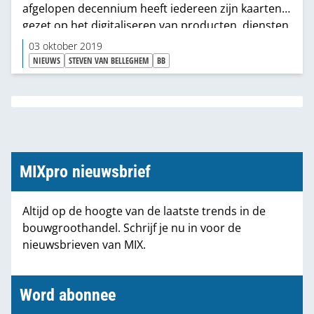
afgelopen decennium heeft iedereen zijn kaarten
gezet op het digitaliseren van producten, diensten
en processen. “Maar nu komt de volgende fase.
03 oktober 2019
Hoe gaan we die data slim en efficiënt inzetten en
NIEUWS
STEVEN VAN BELLEGHEM
BB
welke nieuwe ontwikkelingen gaan we toevoegen
om het de klant nog aantrekkelijker te maken? Een
ding is duidelijk: de makkelijke jaren liggen achter
ons.”
MIXpro nieuwsbrief
Altijd op de hoogte van de laatste trends in de
bouwgroothandel. Schrijf je nu in voor de
nieuwsbrieven van MIX.
Word abonnee