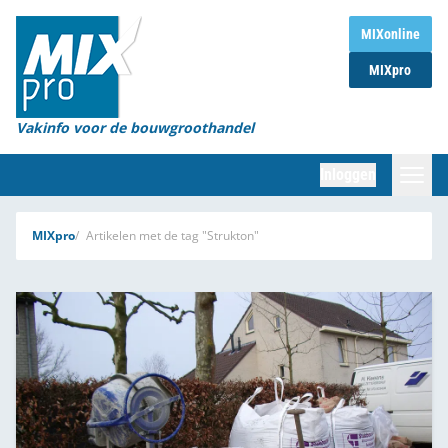
Home
MIXonline
MIXpro
Magazines
Organisaties
Vakinfo voor de bouwgroothandel
[BUB]
Inloggen
[BB]
Zoeken
MIXpro
Artikelen met de tag "Strukton"
Marktcijfers
Word abonnee
Partners