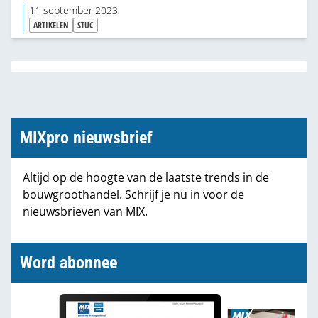
de introductie van specifieke mortels en zelfs
11 september 2023
ontwikkeling van hypermoderne tools om
ARTIKELEN
STUC
werkzaamheden te vergemakkelijken. Worden die
trends voldoende opgepikt door de profklusser?
En wordt de bouwmaterialenhandel daarbij
voldoende ondersteund door de industrie?
MIXpro nieuwsbrief
Altijd op de hoogte van de laatste trends in de
bouwgroothandel. Schrijf je nu in voor de
nieuwsbrieven van MIX.
Word abonnee