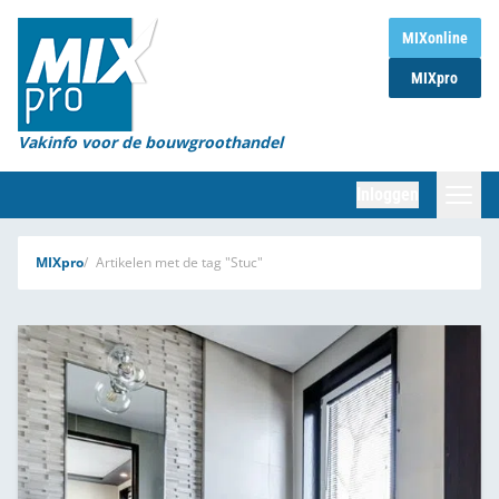
Home
MIXonline
MIXpro
Magazines
Organisaties
Vakinfo voor de bouwgroothandel
[BUB]
Inloggen
[BB]
Zoeken
MIXpro
Artikelen met de tag "Stuc"
Marktcijfers
Word abonnee
Partners