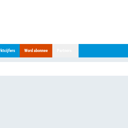
ktcijfers
Word abonnee
Partners