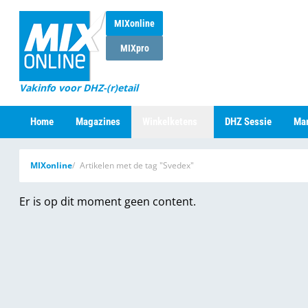
MIXonline
MIXpro
Vakinfo voor DHZ-(r)etail
Home
Magazines
Winkelketens
DHZ Sessie
Mar
MIXonline
Artikelen met de tag "Svedex"
Er is op dit moment geen content.