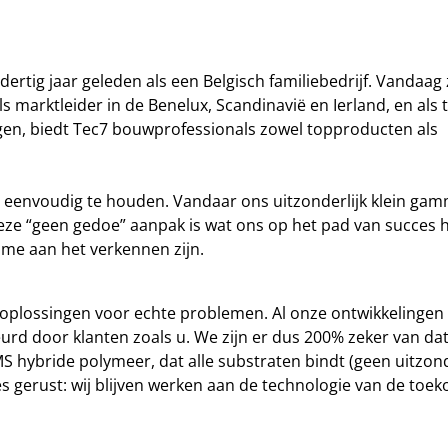
ertig jaar geleden als een Belgisch familiebedrijf. Vandaag 
ls marktleider in de Benelux, Scandinavië en Ierland, en als 
ingen, biedt Tec7 bouwprofessionals zowel topproducten als
eenvoudig te houden. Vandaar ons uitzonderlijk klein gam
eze “geen gedoe” aanpak is wat ons op het pad van succes 
me aan het verkennen zijn.
e oplossingen voor echte problemen. Al onze ontwikkelinge
urd door klanten zoals u. We zijn er dus 200% zeker van da
 hybride polymeer, dat alle substraten bindt (geen uitzon
es gerust: wij blijven werken aan de technologie van de toek