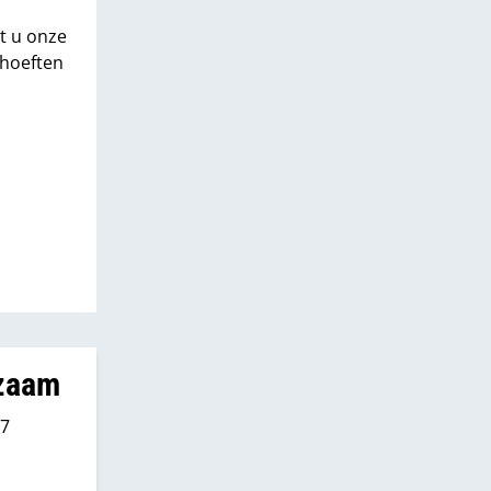
t u onze
ehoeften
rzaam
c7