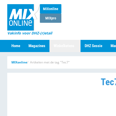
MIXonline
MIXpro
Vakinfo voor DHZ-(r)etail
Home
Magazines
Winkelketens
DHZ Sessie
Mar
MIXonline
Artikelen met de tag "Tec7"
Tec