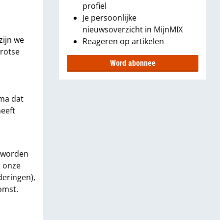
profiel
Je persoonlijke
nieuwsoverzicht in MijnMIX
zijn we
Reageren op artikelen
trotse
Word abonnee
ma dat
heeft
n worden
t onze
deringen),
omst.