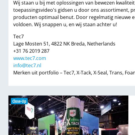
Wij staan u bij met oplossingen van bewezen kwalitei
toepassingsvideo's gidsen u door ons assortiment, p
producten optimaal benut. Door regelmatig nieuwe en
voldoen. Wij snappen u, en wij staan achter u!
Tec7
Lage Mosten 51, 4822 NK Breda, Netherlands
+31 76 2019 287
www.tec7.com
info@tec7.nl
Merken uit portfolio – Tec7, X-Tack, X-Seal, Trans, 
Close-Up