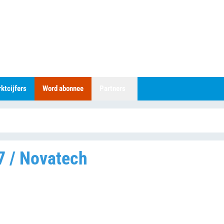
ktcijfers
Word abonnee
Partners
7 / Novatech