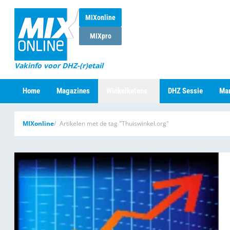
MIXonline
MIXpro
Vakinfo voor DHZ-(r)etail
Home
Magazines
Winkelketens
DHZ Sessie
Mar
MIXonline
Artikelen met de tag "Thuiswinkel.org"