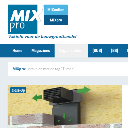
MIXonline
MIXpro
Vakinfo voor de bouwgroothandel
Home
Magazines
Organisaties
[BUB]
[BB]
MIXpro
Artikelen met de tag "Tilmar"
Close-Up