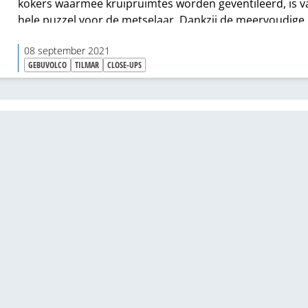
kokers waarmee kruipruimtes worden geventileerd, is v
hele puzzel voor de metselaar. Dankzij de meervoudige
flexibiliteit van de nieuwe Flexvent­­-HV vloerventilatieko
08 september 2021
komt aan dat passen en meten een eind. Gebuvolco en 
GEBUVOLCO
TILMAR
CLOSE-UPS
tekenen gezamenlijk voor deze gepatenteerde koker.