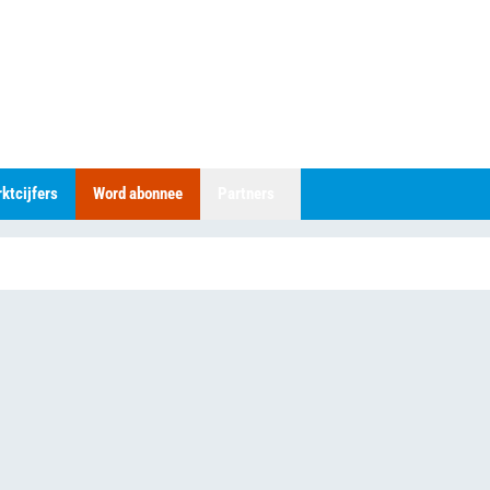
ktcijfers
Word abonnee
Partners