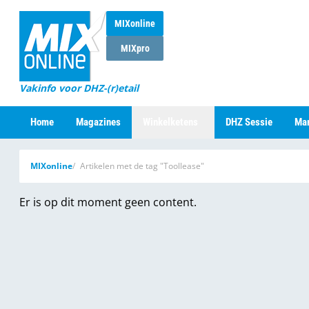
MIXonline
MIXpro
Vakinfo voor DHZ-(r)etail
Home
Magazines
Winkelketens
DHZ Sessie
Mar
MIXonline
Artikelen met de tag "Toollease"
Er is op dit moment geen content.