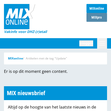
MIXonline
Home
MIXpro
Magazines
Vakinfo voor DHZ-(r)etail
Winkelketens
Inloggen
DHZ Sessie
Zoeken
MIXonline
Artikelen met de tag "Update"
Marktcijfers
Er is op dit moment geen content.
Word abonnee
Partners
MIX nieuwsbrief
Altijd op de hoogte van het laatste nieuws in de