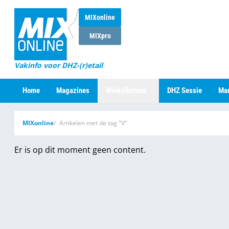
MIXonline
MIXpro
Vakinfo voor DHZ-(r)etail
Home
Magazines
Winkelketens
DHZ Sessie
Mar
MIXonline
Artikelen met de tag "V"
Er is op dit moment geen content.