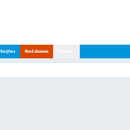
ktcijfers
Word abonnee
Partners