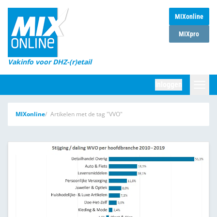
MIXonline
Home
MIXpro
Magazines
Vakinfo voor DHZ-(r)etail
Winkelketens
Inloggen
DHZ Sessie
Zoeken
MIXonline
Artikelen met de tag "VVO"
Marktcijfers
Word abonnee
Partners