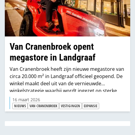
Van Cranenbroek opent
megastore in Landgraaf
Van Cranenbroek heeft zijn nieuwe megastore van
circa 20.000 m² in Landgraaf officieel geopend. De
winkel maakt deel uit van de vernieuwde
winkelstrategie waarbij wordt ingezet op sterke
productpresentaties, inspirerende afdelingen en
16 maart 2026
een ruimere winkelbeleving.
NIEUWS
VAN CRANENBROEK
VESTIGINGEN
EXPANSIE