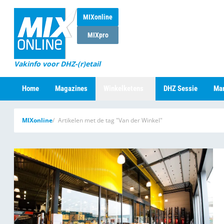
MIXonline
MIXpro
Vakinfo voor DHZ-(r)etail
Home
Magazines
Winkelketens
DHZ Sessie
Mar
MIXonline
Artikelen met de tag "Van der Winkel"