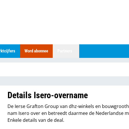
ktcijfers
Word abonnee
Partners
Details Isero-overname
De Ierse Grafton Group van dhz-winkels en bouwgroot
nam Isero over en betreedt daarmee de Nederlandse m
Enkele details van de deal.