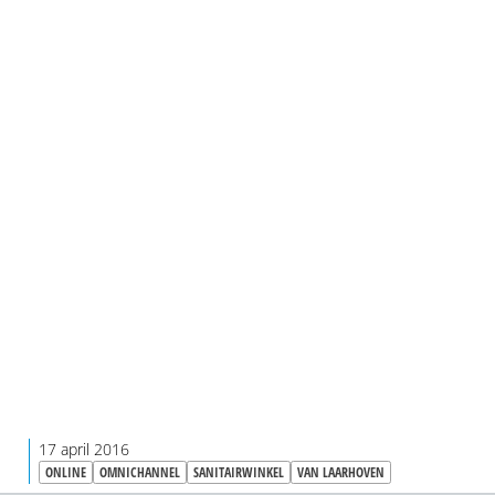
handelsgeest en internet-visie die klanten bindt met
vertrouwen en goede service. Zo kunnen ze gerust wat
vragen voor een toiletpot. Of die nu van een A-merk is o
hun eigen merk.
17 april 2016
ONLINE
OMNICHANNEL
SANITAIRWINKEL
VAN LAARHOVEN