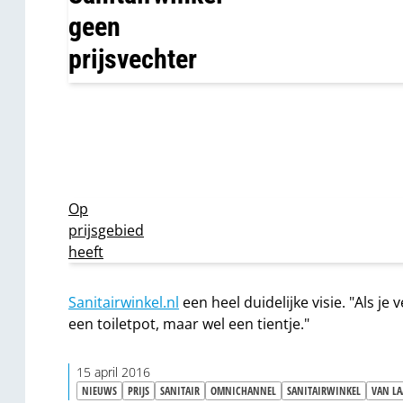
geen
prijsvechter
Op
prijsgebied
heeft
Sanitairwinkel.nl
een heel duidelijke visie. "Als j
een toiletpot, maar wel een tientje."
15 april 2016
NIEUWS
PRIJS
SANITAIR
OMNICHANNEL
SANITAIRWINKEL
VAN L