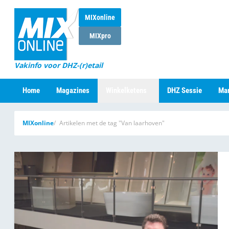
MIXonline
MIXpro
Vakinfo voor DHZ-(r)etail
Home
Magazines
Winkelketens
DHZ Sessie
Mar
MIXonline
Artikelen met de tag "Van laarhoven"