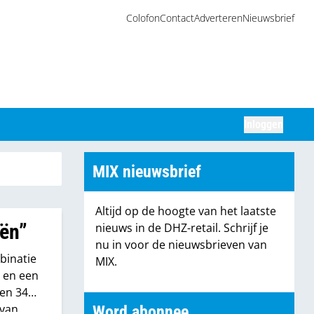
Colofon
Contact
Adverteren
Nieuwsbrief
Inloggen
Zoeken
MIX nieuwsbrief
Altijd op de hoogte van het laatste
eën”
nieuws in de DHZ-retail. Schrijf je
nu in voor de nieuwsbrieven van
binatie
MIX.
 en een
en 34 –
 van
Word abonnee