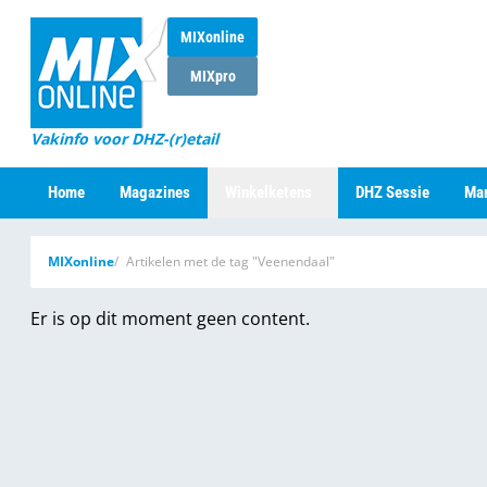
MIXonline
MIXpro
Vakinfo voor DHZ-(r)etail
Home
Magazines
Winkelketens
DHZ Sessie
Mar
MIXonline
Artikelen met de tag "Veenendaal"
Er is op dit moment geen content.