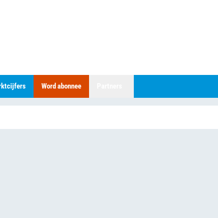
ktcijfers
Word abonnee
Partners