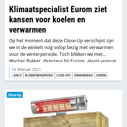
Klimaatspecialist Eurom ziet
kansen voor koelen en
verwarmen
Op het moment dat deze Close-Up verschijnt zijn
we in de winkels nog volop bezig met verwarmen
voor de winterperiode. Toch blikken we met
Wycher Bakker, directeur bij Eurom, alvast vooruit
op de ontwikkelingen bij koelen en ventileren voor
16 februari 2021
de zomer én de voorbereiding voor het nieuwe
AIRCO
KLIMAATBEHEERSING
CLOSE-UPS
VERWARMING
EUROM
kachelseizoen van de komende winter. “Als
klimaatspecialist zien we veel trends van het
koelen terug bij het verwarmen.”
Close-Up