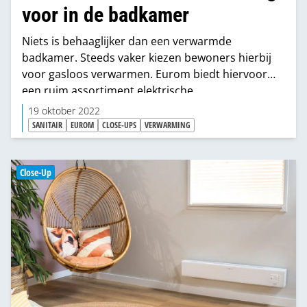
voor in de badkamer
Niets is behaaglijker dan een verwarmde
badkamer. Steeds vaker kiezen bewoners hierbij
voor gasloos verwarmen. Eurom biedt hiervoor
een ruim assortiment elektrische
verwarmingsproducten die comfort geven, veilig
19 oktober 2022
zijn en dankzij slimme functies ook nog eens
SANITAIR
EUROM
CLOSE-UPS
VERWARMING
zuiniger werken.
Close-Up