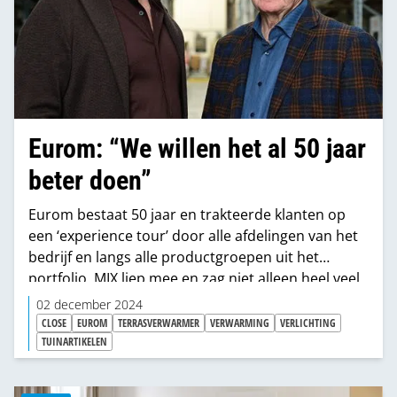
Eurom: “We willen het al 50 jaar
beter doen”
Eurom bestaat 50 jaar en trakteerde klanten op
een ‘experience tour’ door alle afdelingen van het
bedrijf en langs alle productgroepen uit het
portfolio. MIX liep mee en zag niet alleen heel veel
mooie producten, maar ook hoe Eurom gestalte
02 december 2024
geeft aan productontwikkeling-zonder-einde en
CLOSE
EUROM
TERRASVERWARMER
VERWARMING
VERLICHTING
maakte bovendien kennis met alle services
TUINARTIKELEN
waarmee ze klanten ontzorgen. Al mag je dat
woord ontzorgen in Genemuiden eigenlijk niet