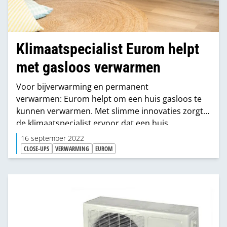
Klimaatspecialist Eurom helpt
met gasloos verwarmen
Voor bijverwarming en permanent
verwarmen: Eurom helpt om een huis gasloos te
kunnen verwarmen. Met slimme innovaties zorgt
de klimaatspecialist ervoor dat een huis
comfortabel, efficiënt elektrisch verwarmd kan
16 september 2022
worden. Of het nu gaat om bijverwarmen of
CLOSE-UPS
VERWARMING
EUROM
permanent verwarmen, voor iedere ruimte heeft
Eurom een passende en slimme oplossing, waarbij
je ook nog eens kunt besparen op energiekosten.