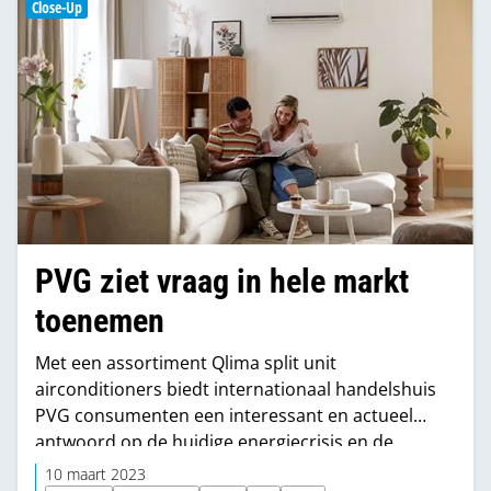
Close-Up
gebruiken. “Wij dóén het liever gewoon”, zegt
directeur Wycher Bakker.
PVG ziet vraag in hele markt
toenemen
Met een assortiment Qlima split unit
airconditioners biedt internationaal handelshuis
PVG consumenten een interessant en actueel
antwoord op de huidige energiecrisis en de
strenger wordende regelgeving. “Onze producten
10 maart 2023