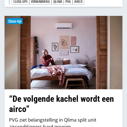
worden steeds vaker gebruikt als bijverwarming
CLOSE-UPS
VERWARMING
QLIMA
PVG
AIRCO
door consumenten die willen besparen op hun
hoge gasrekening”, zegt sales manager Benelux
Jeroen Kramer van PVG, die meldt dat PVG dit jaar
Close-Up
ook de professionele markt betreedt.
“De volgende kachel wordt een
airco”
PVG ziet belangstelling in Qlima split unit
airconditioners hard groeien.