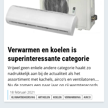
Verwarmen en koelen is
superinteressante categorie
Vrijwel geen enkele andere categorie haakt zo
nadrukkelijk aan bij de actualiteit als het
assortiment met kachels, airco’s en ventilatoren.
Nu de zomers een paar jaar op rij warmterecords
hebben aangetikt, zijn de mobiele airco’s definitief
18 februari 2021
doorgebroken in het Nederlandse huishouden. Nu
KLIMAATBEHEERSING
ARTIKELEN
KOELEN
VERWARMING
AIRCO
dit patroon zich heeft herhaald, begint ook de