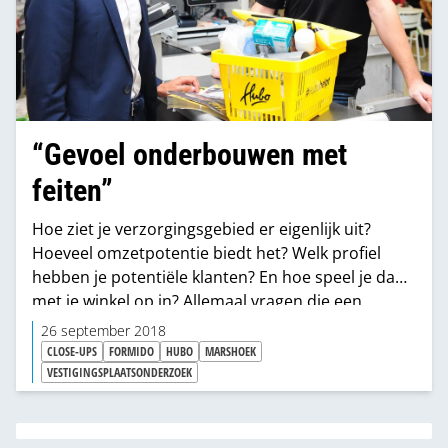
“Gevoel onderbouwen met
feiten”
Hoe ziet je verzorgingsgebied er eigenlijk uit?
Hoeveel omzetpotentie biedt het? Welk profiel
hebben je potentiële klanten? En hoe speel je daar
met je winkel op in? Allemaal vragen die een
vestigingsplaatsonderzoek concreet kan
26 september 2018
beantwoorden. Marshoek-consultant Joeri van
CLOSE-UPS
FORMIDO
HUBO
MARSHOEK
Rens (links op de foto) weet er alles van en
VESTIGINGSPLAATSONDERZOEK
bespreekt het onderwerp met Hubo-ondernemer
Andre van der Sluis (rechts), die data combineert
met zijn gevoel.