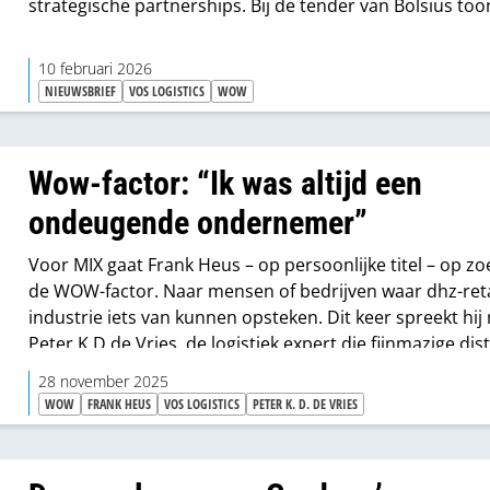
strategische partnerships. Bij de tender van Bolsius too
aan hoe concurrenten samenwerkingspartners kunnen
worden.
10 februari 2026
NIEUWSBRIEF
VOS LOGISTICS
WOW
Wow-factor: “Ik was altijd een
ondeugende ondernemer”
Voor MIX gaat Frank Heus – op persoonlijke titel – op zo
de WOW-factor. Naar mensen of bedrijven waar dhz-retai
industrie iets van kunnen opsteken. Dit keer spreekt hij
Peter K.D de Vries, de logistiek expert die fijnmazige dis
op de kaart zette en weet dat de beste oplossing meer 
28 november 2025
dan de laagste prijs.
WOW
FRANK HEUS
VOS LOGISTICS
PETER K. D. DE VRIES