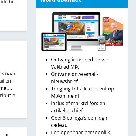
nde hij
Ontvang iedere editie van
Vakblad MIX
ek naar
Ontvang onze email-
l en -
nieuwsbrief
 met
Toegang tot álle content op
tributie
MIXonline.nl
waard is
Inclusief marktcijfers en
artikel-archief
Geef 3 collega's een login
cadeau
Een openbaar persoonlijk