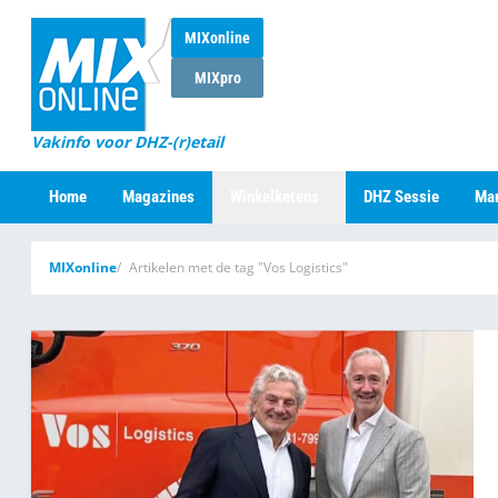
MIXonline
MIXpro
Vakinfo voor DHZ-(r)etail
Home
Magazines
Winkelketens
DHZ Sessie
Mar
MIXonline
Artikelen met de tag "Vos Logistics"