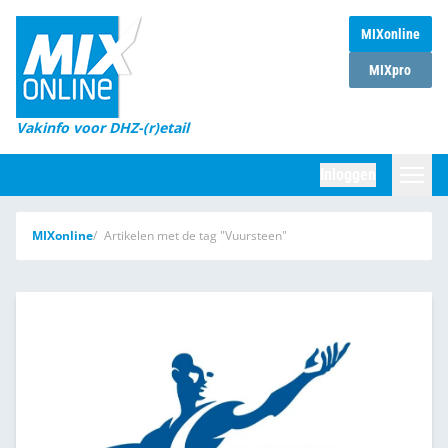
MIXonline
Home
MIXpro
Magazines
Vakinfo voor DHZ-(r)etail
Winkelketens
Inloggen
DHZ Sessie
Zoeken
MIXonline
Artikelen met de tag "Vuursteen"
Marktcijfers
Word abonnee
Partners