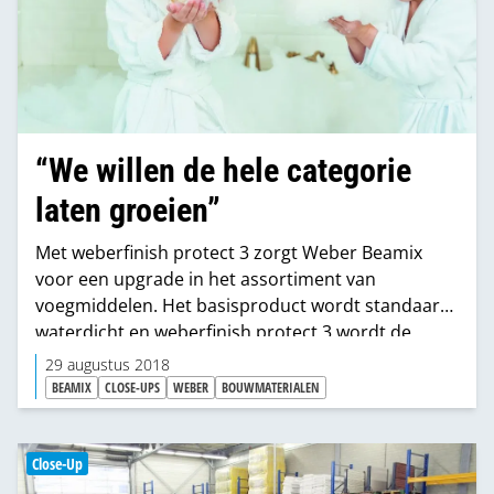
“We willen de hele categorie
laten groeien”
Met weberfinish protect 3 zorgt Weber Beamix
voor een upgrade in het assortiment van
voegmiddelen. Het basisproduct wordt standaard
waterdicht en weberfinish protect 3 wordt de
nieuwe topper met een unieke combinatie van
29 augustus 2018
producteigenschappen. Een impuls voor
BEAMIX
CLOSE-UPS
WEBER
BOUWMATERIALEN
consumenten om bij de tegels meteen primer,
tegellijm en voegmiddel te kopen. En voor de
retailer een kans om de hele categorie te laten
Close-Up
groeien.