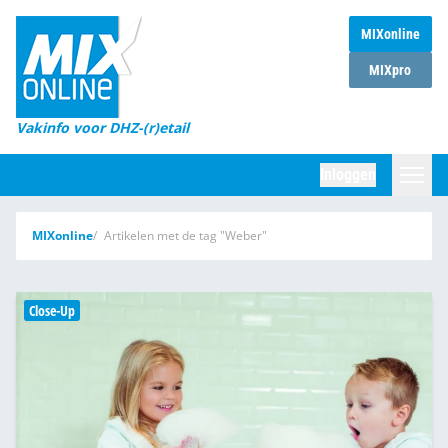
MIXonline
Home
MIXpro
Magazines
Vakinfo voor DHZ-(r)etail
Winkelketens
Inloggen
DHZ Sessie
Zoeken
MIXonline
Artikelen met de tag "Weber"
Marktcijfers
Word abonnee
Close-Up
Partners