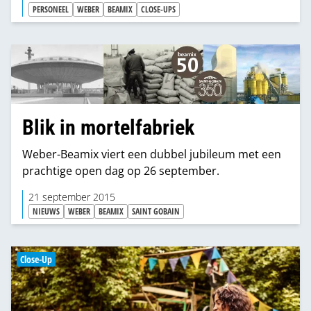
staat vrijwel altijd aan het begin van een grotere
PERSONEEL
WEBER
BEAMIX
CLOSE-UPS
klus. Precies daarom startte Saint-Gobain Weber
Beamix eventueel in samenwerking met Gyproc en
Isover een intensieve training voor
bouwmarktpersoneel.
Blik in mortelfabriek
Weber-Beamix viert een dubbel jubileum met een
prachtige open dag op 26 september.
21 september 2015
NIEUWS
WEBER
BEAMIX
SAINT GOBAIN
Close-Up