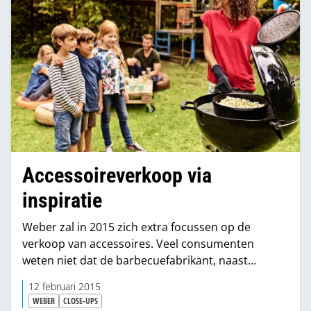
Accessoireverkoop via
inspiratie
Weber zal in 2015 zich extra focussen op de
verkoop van accessoires. Veel consumenten
weten niet dat de barbecuefabrikant, naast
barbecues, ook allerlei handige accessoires
12 februari 2015
verkoopt. Door de consument te inspireren met
WEBER
CLOSE-UPS
behulp van allerlei recepten, wil Weber de service