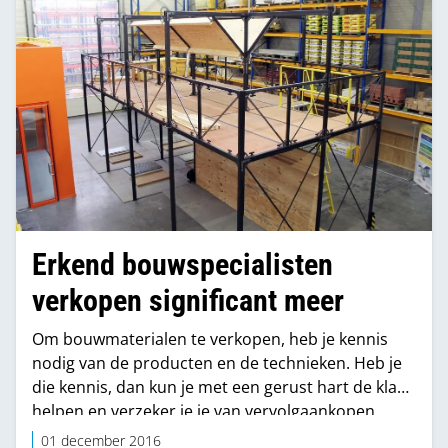
Erkend bouwspecialisten
verkopen significant meer
Om bouwmaterialen te verkopen, heb je kennis
nodig van de producten en de technieken. Heb je
die kennis, dan kun je met een gerust hart de klant
helpen en verzeker je je van vervolgaankopen.
Want een klant die voor bouwmaterialen komt,
01 december 2016