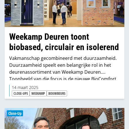
Weekamp Deuren toont
biobased, circulair en isolerend
Vakmanschap gecombineerd met duurzaamheid.
Duurzaamheid speelt een belangrijke rol in het
deurenassortiment van Weekamp Deuren.
Toonbeeld van die focus is de nieuwe BioComfort,
de eerste biobased en circulaire voordeur van
14 maart 2025
Nederland. Ook de TriComfort isolerende voor- en
CLOSE-UPS
WEEKAMP
BOUWBEURS
achterdeuren dragen bij aan die duurzame keuze
voor de markt. “Of het nu om de materialen in de
deuren zelf gaat of om de lagere energierekening
Close-Up
dankzij de isolatie, onze deuren dragen actief bij
aan verduurzaming”, zegt Dennis Bakhuis, head of