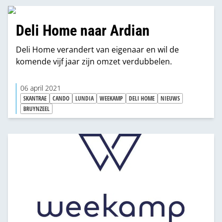
onze bestaande online configurator nu
doorontwikkelen binnen andere business units.
Deli Home naar Ardian
Daarmee geven we onze pay-off ‘Inspire,
Configure, Create’ verder invulling.”
Deli Home verandert van eigenaar en wil de
komende vijf jaar zijn omzet verdubbelen.
06 april 2021
SKANTRAE
CANDO
LUNDIA
WEEKAMP
DELI HOME
NIEUWS
BRUYNZEEL