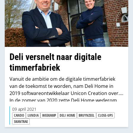
sales van Weekamp Deuren.
Deli versnelt naar digitale
timmerfabriek
Vanuit de ambitie om de digitale timmerfabriek
van de toekomst te worden, nam Deli Home in
2019 softwareontwikkelaar Unicon Creation over.
In de zomer van 2020 zette Deli Home wederom
een belangrijke stap met de overname van
09 april 2021
softwareontwikkelaar Numdata en de integratie
CANDO
LUNDIA
WEEKAMP
DELI HOME
BRUYNZEEL
CLOSE-UPS
daarvan in Unicon Creation. De overname
SKANTRAE
betekent een grote sprong voorwaarts. “We gaan