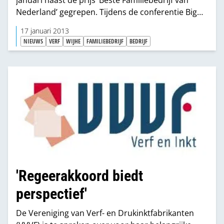
Nederland’ gegrepen. Tijdens de conferentie Big
Improvement Day ging die prijs naar Gassan
17 januari 2013
Diamonds uit Amsterdam.
NIEUWS
VERF
WIJHE
FAMILIEBEDRIJF
BEDRIJF
'Regeerakkoord biedt
perspectief'
De Vereniging van Verf- en Drukinktfabrikanten