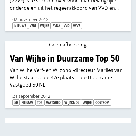
(VVVF) is te spreken over voor haar belangrijke
onderdelen uit het regeerakkoord van VVD en
PvdA.
02 november 2012
NIEUWS
VERF
WIJHE
PVDA
VVD
VVVF
Geen afbeelding
Van Wijhe in Duurzame Top 50
Van Wijhe Verf- en Wijzonol-directeur Marlies van
Wijhe staat op de 47e plaats in de Duurzame
Vastgoed 50 NL.
24 september 2012
50
NIEUWS
TOP
VASTGOED
WIJZONOL
WIJHE
OOSTROM