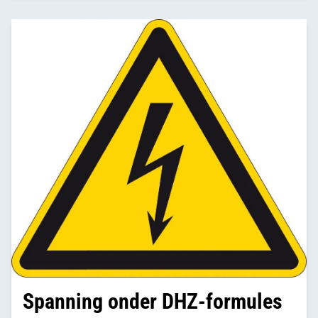
dynamiek eigenlijk van alle tijden is. In een MIX van
2003 schreven we al: 'DHZ-ketens komen en gaan'.
Spanning onder DHZ-formules