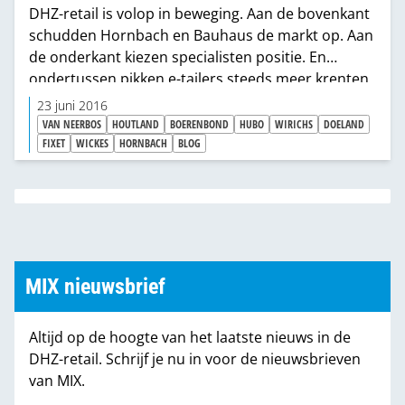
DHZ-retail is volop in beweging. Aan de bovenkant
schudden Hornbach en Bauhaus de markt op. Aan
de onderkant kiezen specialisten positie. En
ondertussen pikken e-tailers steeds meer krenten
uit de pap en verandert de consument almaar. Het
23 juni 2016
spant er best wel om in het formulelandschap.
VAN NEERBOS
HOUTLAND
BOERENBOND
HUBO
WIRICHS
DOELAND
Maar als je even terugkijkt, dan zie je dat die
FIXET
WICKES
HORNBACH
BLOG
dynamiek eigenlijk van alle tijden is. In een MIX van
2003 schreven we al: 'DHZ-ketens komen en gaan'.
MIX nieuwsbrief
Altijd op de hoogte van het laatste nieuws in de
DHZ-retail. Schrijf je nu in voor de nieuwsbrieven
van MIX.