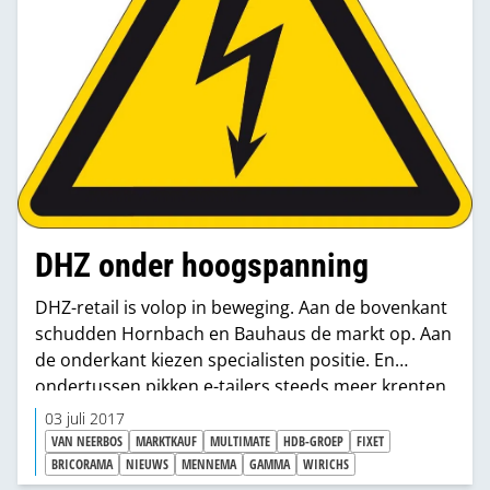
DHZ onder hoogspanning
DHZ-retail is volop in beweging. Aan de bovenkant
schudden Hornbach en Bauhaus de markt op. Aan
de onderkant kiezen specialisten positie. En
ondertussen pikken e-tailers steeds meer krenten
uit de pap en verandert de consument almaar. Het
03 juli 2017
spant er best wel om in het formulelandschap.
VAN NEERBOS
MARKTKAUF
MULTIMATE
HDB-GROEP
FIXET
Maar als je even terugkijkt, dan zie je dat die
BRICORAMA
NIEUWS
MENNEMA
GAMMA
WIRICHS