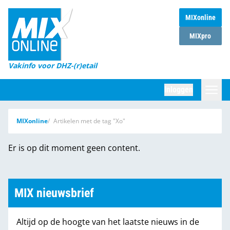
MIXonline
Home
MIXpro
Magazines
Vakinfo voor DHZ-(r)etail
Winkelketens
Inloggen
DHZ Sessie
Zoeken
MIXonline
Artikelen met de tag "Xo"
Marktcijfers
Er is op dit moment geen content.
Word abonnee
Partners
MIX nieuwsbrief
Altijd op de hoogte van het laatste nieuws in de