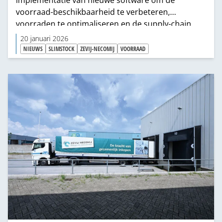
voorraad-beschikbaarheid te verbeteren,
voorraden te optimaliseren en de supply-chain
toekomstbestendig in te richten.
20 januari 2026
NIEUWS
SLIMSTOCK
ZEVIJ-NECOMIJ
VOORRAAD