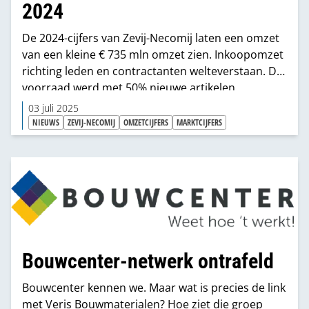
2024
De 2024-cijfers van Zevij-Necomij laten een omzet
van een kleine € 735 mln omzet zien. Inkoopomzet
richting leden en contractanten welteverstaan. De
voorraad werd met 50% nieuwe artikelen
uitgebreid en de inkoop-ambitie reikt richting
03 juli 2025
nieuwe assortimenten.
NIEUWS
ZEVIJ-NECOMIJ
OMZETCIJFERS
MARKTCIJFERS
Bouwcenter-netwerk ontrafeld
Bouwcenter kennen we. Maar wat is precies de link
met Veris Bouwmaterialen? Hoe ziet die groep