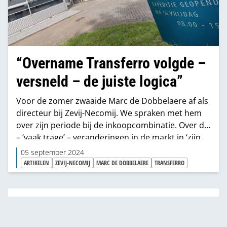
“Overname Transferro volgde –
versneld – de juiste logica”
Voor de zomer zwaaide Marc de Dobbelaere af als
directeur bij Zevij-Necomij. We spraken met hem
over zijn periode bij de inkoopcombinatie. Over de
– ‘vaak trage’ – veranderingen in de markt in ‘zijn
twintig jaar’. En over de overname van Transferro
05 september 2024
die hij nog deed terwijl hij de eindstreep in zicht
ARTIKELEN
ZEVIJ-NECOMIJ
MARC DE DOBBELAERE
TRANSFERRO
had.