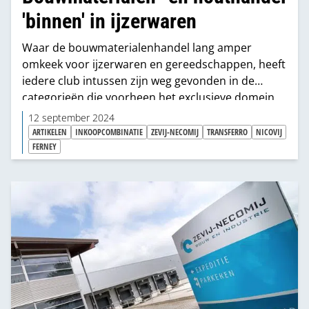
'binnen' in ijzerwaren
Waar de bouwmaterialenhandel lang amper
omkeek voor ijzerwaren en gereedschappen, heeft
iedere club intussen zijn weg gevonden in de
categorieën die voorheen het exclusieve domein
waren van de ijzerwarenhandel. Dat maakt de
12 september 2024
branche er niet doorzichtiger op.
ARTIKELEN
INKOOPCOMBINATIE
ZEVIJ-NECOMIJ
TRANSFERRO
NICOVIJ
FERNEY