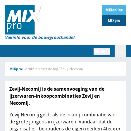
Home
MIXonline
MIXpro
Magazines
Organisaties
Vakinfo voor de bouwgroothandel
[BUB]
Inloggen
[BB]
Zoeken
MIXpro
Artikelen met de tag "Zevij-Necomij"
Marktcijfers
Zevij-Necomij is de samenvoeging van de
Word abonnee
ijzerwaren-inkoopcombinaties Zevij en
Necomij.
Partners
Zevij-Necomij geldt als de inkoopcombinatie van
de grote jongens in ijzerwaren. Vandaar dat de
organisatie – behoudens de eigen merken 4tecx en