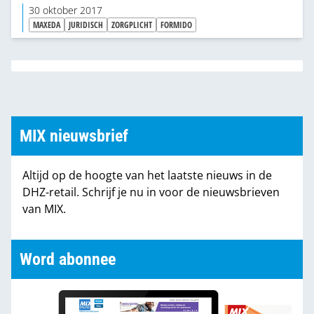
krijgen te maken met bestaande Praxis-winkels in
30 oktober 2017
hun verzorgingsgebied. Andersom zien bestaande
MAXEDA
JURIDISCH
ZORGPLICHT
FORMIDO
Praxis-winkels ineens naburige Formido’s
veranderen in concurrerende Praxis-collega’s.
Valerie Lipman van Poelman van den Broek belicht
de juridische kant van die zaak voor MIX.
MIX nieuwsbrief
Altijd op de hoogte van het laatste nieuws in de
DHZ-retail. Schrijf je nu in voor de nieuwsbrieven
van MIX.
Word abonnee