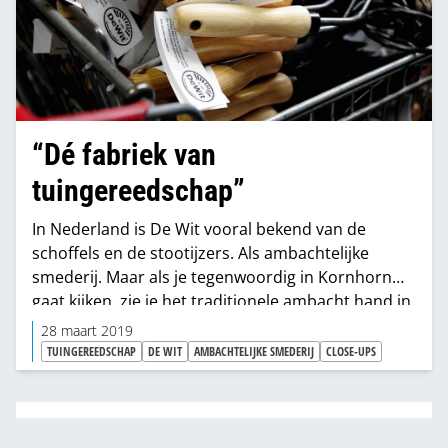
“Dé fabriek van
tuingereedschap”
In Nederland is De Wit vooral bekend van de
schoffels en de stootijzers. Als ambachtelijke
smederij. Maar als je tegenwoordig in Kornhorn
gaat kijken, zie je het traditionele ambacht hand in
hand met moderne productietechnieken als
28 maart 2019
robots, lasersnijmachines en volautomatische
TUINGEREEDSCHAP
DE WIT
AMBACHTELIJKE SMEDERIJ
CLOSE-UPS
lakstraten. Massaproductie van
kwaliteitsgereedschap, voor heel veel
internationale klanten. Maar ook in Nederland
liggen er nog heel veel