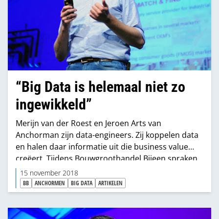
“Big Data is helemaal niet zo
ingewikkeld”
Merijn van der Roest en Jeroen Arts van
Anchorman zijn data-engineers. Zij koppelen data
en halen daar informatie uit die business value
creëert. Tijdens Bouwgroothandel Bijeen spraken
ze over hoe je data tot leven brengt op basis van
15 november 2018
een case bij Mag45 en een quick-scan bij Witzand.
BB
ANCHORMEN
BIG DATA
ARTIKELEN