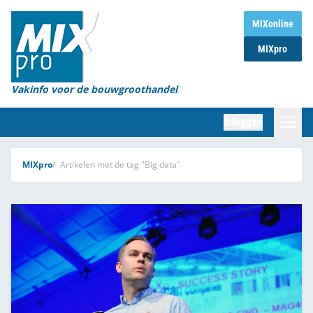
Home
MIXonline
MIXpro
Magazines
Organisaties
Vakinfo voor de bouwgroothandel
[BUB]
Inloggen
[BB]
Zoeken
MIXpro
Artikelen met de tag "Big data"
Marktcijfers
Word abonnee
Partners