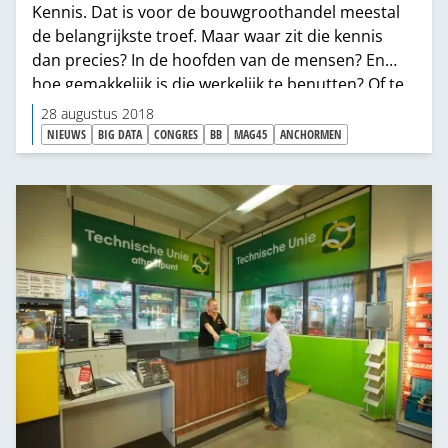
Kennis. Dat is voor de bouwgroothandel meestal
de belangrijkste troef. Maar waar zit die kennis
dan precies? In de hoofden van de mensen? En
hoe gemakkelijk is die werkelijk te benutten? Of te
kopiëren door een ander? Met een team van data-
28 augustus 2018
scientists haalde het MAG45 de kennis uit de
NIEUWS
BIG DATA
CONGRES
BB
MAG45
ANCHORMEN
hoofden van zijn mensen, voordat een ander dat
deed. Zo kan het bedrijf nu efficiënter werken,
klanten sneller aanhaken en 40% groeien.